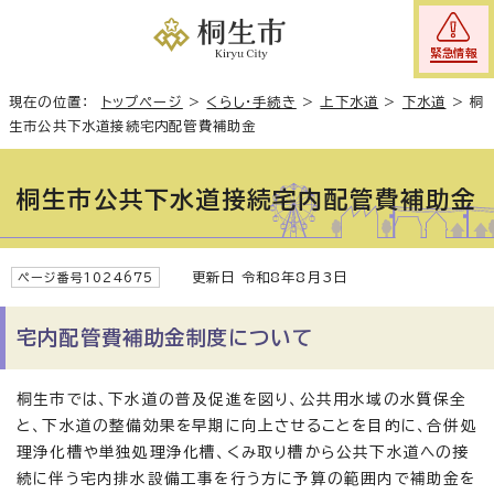
緊急情報
現在の位置：
トップページ
>
くらし・手続き
>
上下水道
>
下水道
>
桐
生市公共下水道接続宅内配管費補助金
桐生市公共下水道接続宅内配管費補助金
更新日 令和8年8月3日
ページ番号1024675
宅内配管費補助金制度について
桐生市では、下水道の普及促進を図り、公共用水域の水質保全
と、下水道の整備効果を早期に向上させることを目的に、合併処
理浄化槽や単独処理浄化槽、くみ取り槽から公共下水道への接
続に伴う宅内排水設備工事を行う方に予算の範囲内で補助金を