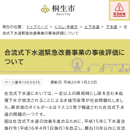
緊急情報
現在の位置：
トップページ
>
くらし・手続き
>
上下水道
>
下水道
>
合
流式下水道緊急改善事業の事後評価について
合流式下水道緊急改善事業の事後評価に
ついて
更新日 平成28年1月23日
ページ番号1000935
合流式下水道においては、一定以上の降雨時にし尿を含む未処
理下水が放流されることによる水域汚染等が社会問題化しまし
た。東京湾のオイルボールはマスコミ等で報道された合流式下水
道の問題の一つです。
国は合流式下水道の改善を進めるために、平成15年に下水道法
施行令（平成16年4月1日施行）を改正し、概ね10年以内に合流