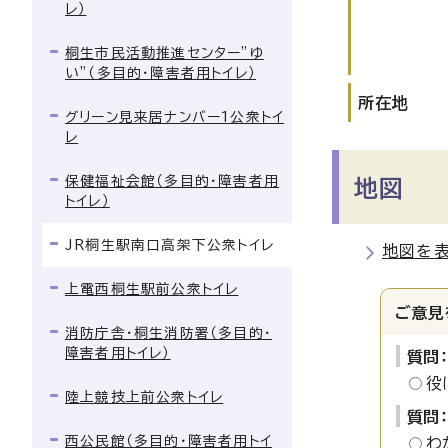
レ）
桐生市民活動推進センター”ゆ
い”（多目的・障害者用トイレ）
所在地
グリーン見来居ナンバー1公衆トイ
レ
保健福祉会館（多目的・障害者用
地図
トイレ）
JR桐生駅南口高架下公衆トイレ
地図を
上電西桐生駅前公衆トイレ
ご意見
消防庁舎・桐生消防署（多目的・
障害者用トイレ）
質問
役
陸上競技上前公衆トイレ
質問
西公民館（多目的・障害者用トイ
わ