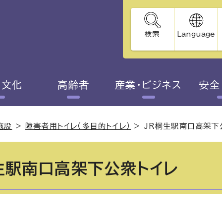
検索
Language
・文化
高齢者
産業・ビジネス
安全
施設
>
障害者用トイレ（多目的トイレ）
>
JR桐生駅南口高架下
生駅南口高架下公衆トイレ