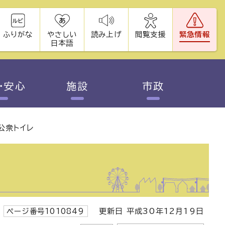
ふりがな
やさしい
読み上げ
閲覧支援
緊急情報
日本語
・安心
施設
市政
公衆トイレ
ページ番号1010849
更新日 平成30年12月19日