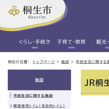
くらし・手続き
子育て・教育
観光
現在の位置：
トップページ
>
施設
>
市民生活に関する
施設
JR桐
市民生活に関する施設
障害者用トイレ（多目的トイレ）