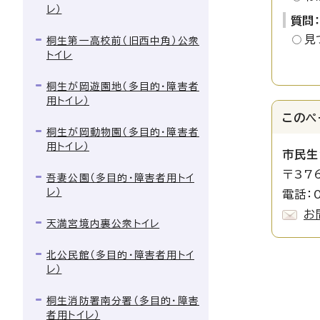
レ）
質問
見
桐生第一高校前（旧西中角）公衆
トイレ
桐生が岡遊園地（多目的・障害者
用トイレ）
このペ
桐生が岡動物園（多目的・障害者
用トイレ）
市民生
〒37
吾妻公園（多目的・障害者用トイ
レ）
電話：0
お
天満宮境内裏公衆トイレ
北公民館（多目的・障害者用トイ
レ）
桐生消防署南分署（多目的・障害
者用トイレ）