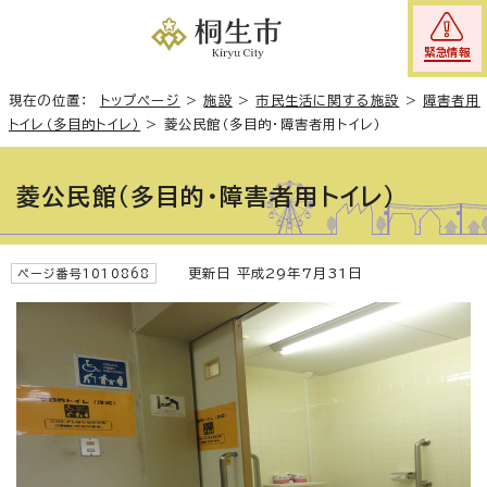
緊急情報
現在の位置：
トップページ
>
施設
>
市民生活に関する施設
>
障害者用
トイレ（多目的トイレ）
>
菱公民館（多目的・障害者用トイレ）
菱公民館（多目的・障害者用トイレ）
更新日 平成29年7月31日
ページ番号1010868