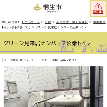
緊急情報
現在の位置：
トップページ
>
施設
>
市民生活に関する施設
>
障害者用
トイレ（多目的トイレ）
>
グリーン見来居ナンバー2公衆トイレ
グリーン見来居ナンバー2公衆トイレ
更新日 平成29年7月31日
ページ番号1010983