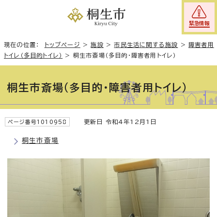
緊急情報
現在の位置：
トップページ
>
施設
>
市民生活に関する施設
>
障害者用
トイレ（多目的トイレ）
>
桐生市斎場（多目的・障害者用トイレ）
桐生市斎場（多目的・障害者用トイレ）
更新日 令和4年12月1日
ページ番号1010958
桐生市斎場