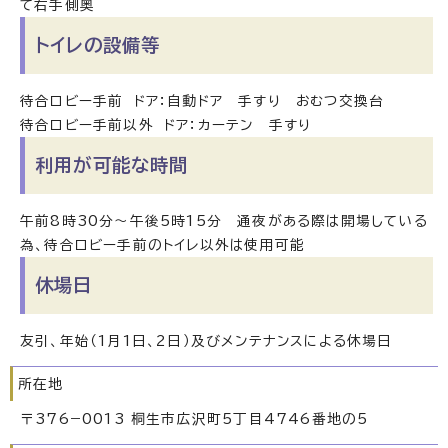
て右手側奥
トイレの設備等
待合ロビー手前 ドア：自動ドア 手すり おむつ交換台
待合ロビー手前以外 ドア：カーテン 手すり
利用が可能な時間
午前8時30分～午後5時15分 通夜がある際は開場している
為、待合ロビー手前のトイレ以外は使用可能
休場日
友引、年始（1月1日、2日）及びメンテナンスによる休場日
所在地
〒376−0013 桐生市広沢町5丁目4746番地の5