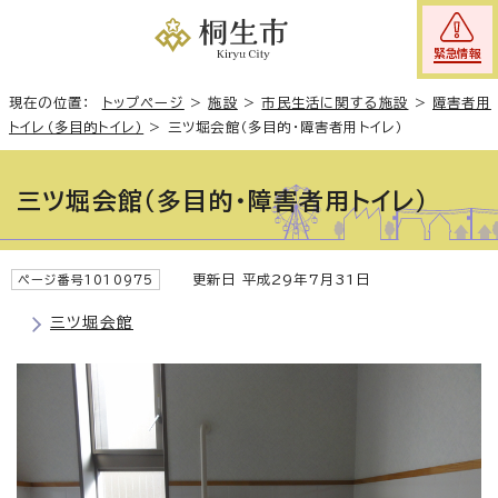
緊急情報
現在の位置：
トップページ
>
施設
>
市民生活に関する施設
>
障害者用
トイレ（多目的トイレ）
>
三ツ堀会館（多目的・障害者用トイレ）
三ツ堀会館（多目的・障害者用トイレ）
更新日 平成29年7月31日
ページ番号1010975
三ツ堀会館