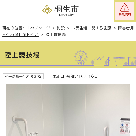
緊急情報
現在の位置：
トップページ
>
施設
>
市民生活に関する施設
>
障害者用
トイレ（多目的トイレ）
>
陸上競技場
陸上競技場
更新日 令和3年9月16日
ページ番号1019392