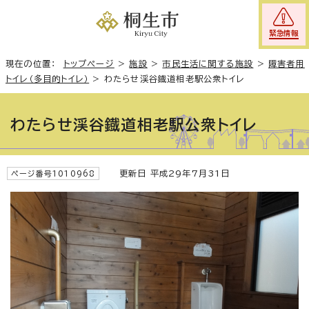
緊急情報
現在の位置：
トップページ
>
施設
>
市民生活に関する施設
>
障害者用
トイレ（多目的トイレ）
>
わたらせ渓谷鐡道相老駅公衆トイレ
わたらせ渓谷鐡道相老駅公衆トイレ
更新日 平成29年7月31日
ページ番号1010968