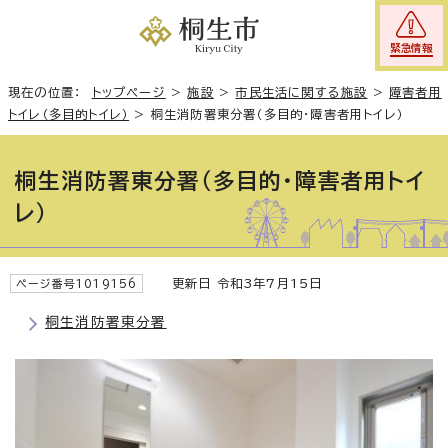
緊急情報
現在の位置：
トップページ
>
施設
>
市民生活に関する施設
>
障害者用
トイレ（多目的トイレ）
>
桐生消防署東分署（多目的・障害者用トイレ）
桐生消防署東分署（多目的・障害者用トイ
レ）
更新日 令和3年7月15日
ページ番号1019156
桐生消防署東分署