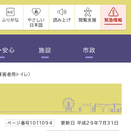
ふりがな
やさしい
読み上げ
閲覧支援
緊急情報
日本語
・安心
施設
市政
障害者用トイレ）
ページ番号1011094
更新日 平成29年7月31日