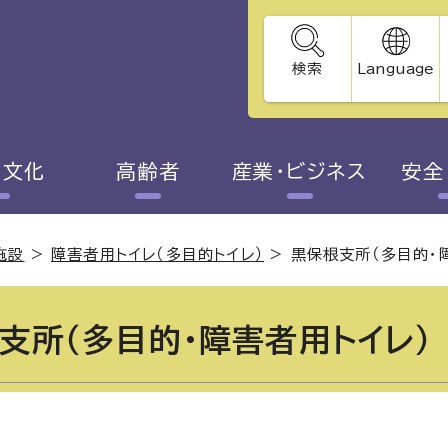
検索
Language
・文化
高齢者
産業・ビジネス
安全
施設
>
障害者用トイレ（多目的トイレ）
>
黒保根支所（多目的・
支所（多目的・障害者用トイレ）