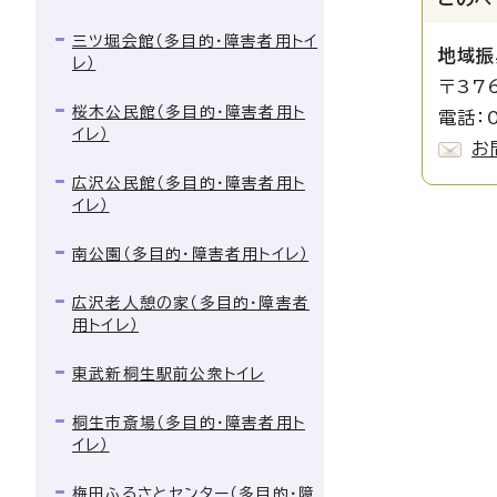
三ツ堀会館（多目的・障害者用トイ
地域振
レ）
〒37
桜木公民館（多目的・障害者用ト
電話：0
イレ）
お
広沢公民館（多目的・障害者用ト
イレ）
南公園（多目的・障害者用トイレ）
広沢老人憩の家（多目的・障害者
用トイレ）
東武新桐生駅前公衆トイレ
桐生市斎場（多目的・障害者用ト
イレ）
梅田ふるさとセンター（多目的・障