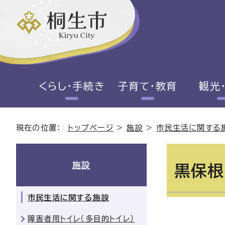
くらし・手続き
子育て・教育
観光
現在の位置：
トップページ
>
施設
>
市民生活に関する
施設
黒保根
市民生活に関する施設
障害者用トイレ（多目的トイレ）