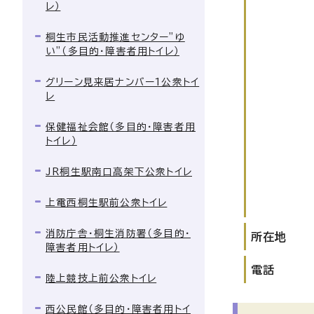
レ）
桐生市民活動推進センター”ゆ
い”（多目的・障害者用トイレ）
グリーン見来居ナンバー1公衆トイ
レ
保健福祉会館（多目的・障害者用
トイレ）
JR桐生駅南口高架下公衆トイレ
上電西桐生駅前公衆トイレ
消防庁舎・桐生消防署（多目的・
所在地
障害者用トイレ）
電話
陸上競技上前公衆トイレ
西公民館（多目的・障害者用トイ