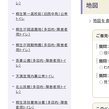
レ）
地図
桐生第一高校前（旧西中角）公衆
トイレ
地図を
桐生が岡遊園地（多目的・障害者
用トイレ）
ご意見
桐生が岡動物園（多目的・障害者
質問
用トイレ）
役
吾妻公園（多目的・障害者用トイ
質問
レ）
わ
質問
天満宮境内裏公衆トイレ
見
北公民館（多目的・障害者用トイ
レ）
桐生消防署南分署（多目的・障害
者用トイレ）
このペ