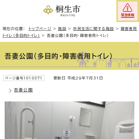
緊急情報
現在の位置：
トップページ
>
施設
>
市民生活に関する施設
>
障害者用
トイレ（多目的トイレ）
>
吾妻公園（多目的・障害者用トイレ）
吾妻公園（多目的・障害者用トイレ）
更新日 平成29年7月31日
ページ番号1010871
吾妻公園