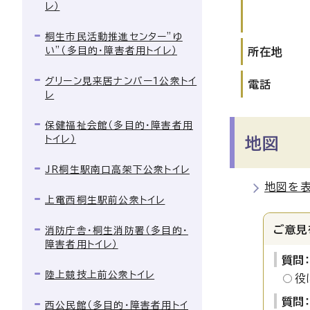
レ）
桐生市民活動推進センター”ゆ
い”（多目的・障害者用トイレ）
所在地
グリーン見来居ナンバー1公衆トイ
電話
レ
保健福祉会館（多目的・障害者用
トイレ）
地図
JR桐生駅南口高架下公衆トイレ
地図を
上電西桐生駅前公衆トイレ
ご意見
消防庁舎・桐生消防署（多目的・
障害者用トイレ）
質問
陸上競技上前公衆トイレ
役
質問
西公民館（多目的・障害者用トイ