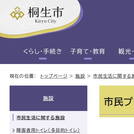
くらし・手続き
子育て・教育
観光
現在の位置：
トップページ
>
施設
>
市民生活に関する
施設
市民プ
市民生活に関する施設
障害者用トイレ（多目的トイレ）