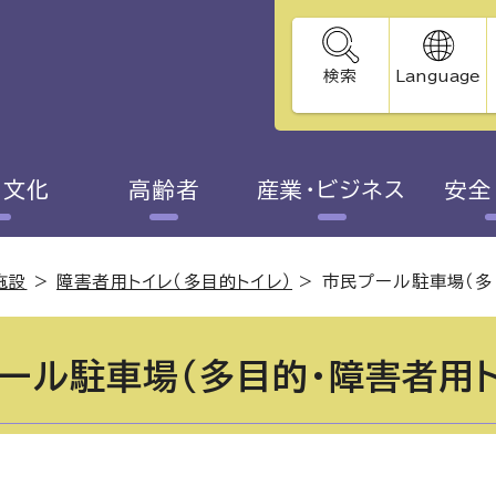
検索
Language
・文化
高齢者
産業・ビジネス
安全
施設
>
障害者用トイレ（多目的トイレ）
>
市民プール駐車場（多
ール駐車場（多目的・障害者用ト