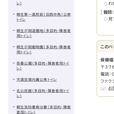
レ）
わ
質問
桐生第一高校前（旧西中角）公衆
見
トイレ
桐生が岡遊園地（多目的・障害者
用トイレ）
このペ
桐生が岡動物園（多目的・障害者
用トイレ）
保健福
吾妻公園（多目的・障害者用トイ
〒37
レ）
電話：0
天満宮境内裏公衆トイレ
ファク
お
北公民館（多目的・障害者用トイ
レ）
桐生消防署南分署（多目的・障害
者用トイレ）