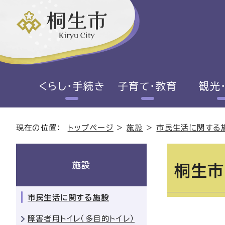
くらし・手続き
子育て・教育
観光
現在の位置：
トップページ
>
施設
>
市民生活に関する
施設
桐生市
市民生活に関する施設
障害者用トイレ（多目的トイレ）