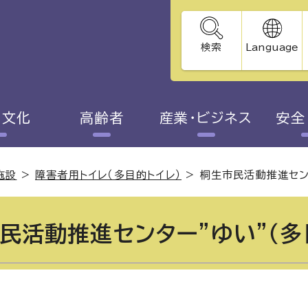
検索
Language
・文化
高齢者
産業・ビジネス
安全
施設
>
障害者用トイレ（多目的トイレ）
>
桐生市民活動推進セン
民活動推進センター”ゆい”（多