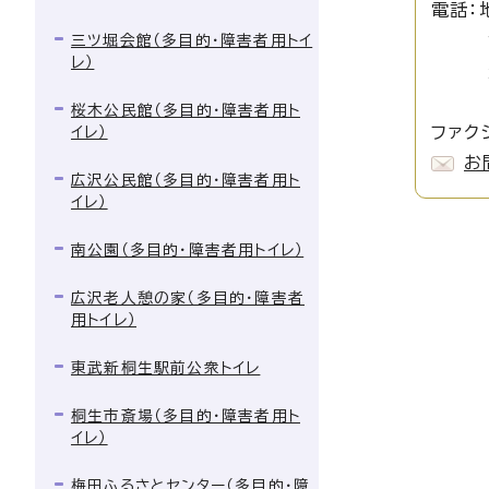
電話：
女性活
三ツ堀会館（多目的・障害者用トイ
レ）
生活安
国際交
桜木公民館（多目的・障害者用ト
ファクシ
イレ）
お
広沢公民館（多目的・障害者用ト
イレ）
南公園（多目的・障害者用トイレ）
広沢老人憩の家（多目的・障害者
用トイレ）
東武新桐生駅前公衆トイレ
桐生市斎場（多目的・障害者用ト
イレ）
梅田ふるさとセンター（多目的・障