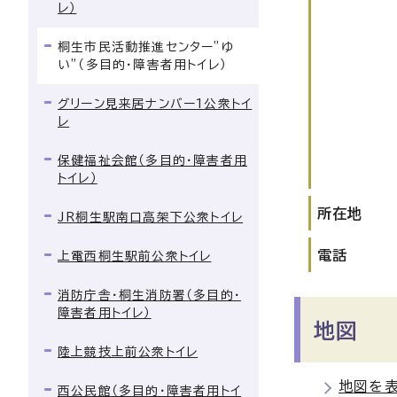
レ）
桐生市民活動推進センター”ゆ
い”（多目的・障害者用トイレ）
グリーン見来居ナンバー1公衆トイ
レ
保健福祉会館（多目的・障害者用
トイレ）
所在地
JR桐生駅南口高架下公衆トイレ
電話
上電西桐生駅前公衆トイレ
消防庁舎・桐生消防署（多目的・
障害者用トイレ）
地図
陸上競技上前公衆トイレ
地図を
西公民館（多目的・障害者用トイ