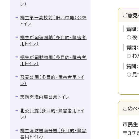
レ）
ご意見
桐生第一高校前（旧西中角）公衆
トイレ
質問
役
桐生が岡遊園地（多目的・障害者
用トイレ）
質問
わ
桐生が岡動物園（多目的・障害者
用トイレ）
質問
見
吾妻公園（多目的・障害者用トイ
レ）
天満宮境内裏公衆トイレ
このペ
北公民館（多目的・障害者用トイ
レ）
市民生
桐生消防署南分署（多目的・障害
〒37
者用トイレ）