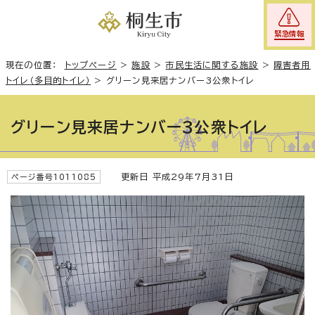
緊急情報
現在の位置：
トップページ
>
施設
>
市民生活に関する施設
>
障害者用
トイレ（多目的トイレ）
>
グリーン見来居ナンバー3公衆トイレ
グリーン見来居ナンバー3公衆トイレ
更新日 平成29年7月31日
ページ番号1011085