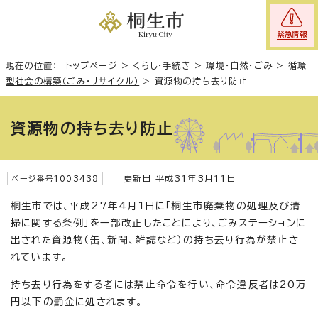
緊急情報
現在の位置：
トップページ
>
くらし・手続き
>
環境・自然・ごみ
>
循環
型社会の構築（ごみ・リサイクル）
>
資源物の持ち去り防止
資源物の持ち去り防止
更新日 平成31年3月11日
ページ番号1003438
桐生市では、平成27年4月1日に「桐生市廃棄物の処理及び清
掃に関する条例」を一部改正したことにより、ごみステーションに
出された資源物（缶、新聞、雑誌など）の持ち去り行為が禁止さ
れています。
持ち去り行為をする者には禁止命令を行い、命令違反者は20万
円以下の罰金に処されます。