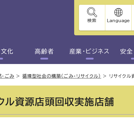
検索
Language
・文化
高齢者
産業・ビジネス
安全
然・ごみ
>
循環型社会の構築（ごみ・リサイクル）
>
リサイクル
クル資源店頭回収実施店舗