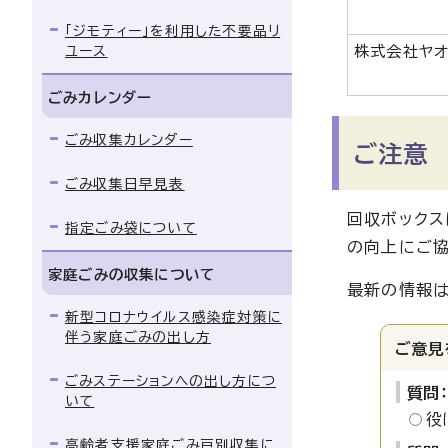
「ジモティー」を利用した不要品リ
ユース
株式会社ヤ
ごみカレンダー
ごみ収集カレンダー
ご注意
ごみ収集日早見表
回収ボックス
指定ごみ袋について
の向上にご協
家庭ごみの収集について
最新の情報は
新型コロナウイルス感染症対策に
伴う家庭ごみの出し方
ご意見
ごみステーションへの出し方につ
質問
いて
役
高齢者支援家庭ごみ戸別収集に