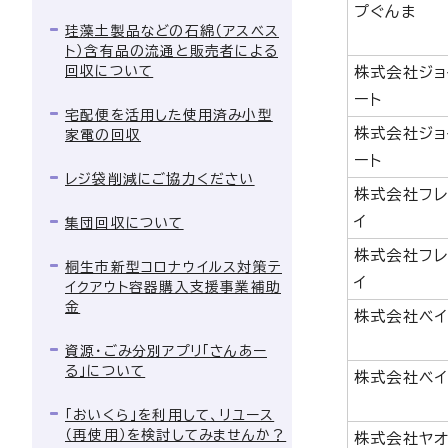
プぐんま
珪藻土製品などの石綿（アスベス
ト）含有品の流通と販売者による
回収について
株式会社ジョ
ート
宅配便を活用した使用済み小型
株式会社ジョ
家電の回収
ート
レジ袋削減にご協力ください
株式会社フレ
イ
集団回収について
株式会社フレ
桐生市新型コロナウイルス対策テ
イ
イクアウト容器購入支援事業補助
金
株式会社ベ
資源・ごみ分別アプリ「さんあー
る」について
株式会社ベ
「おいくら」を利用して、リユース
（再使用）を検討してみませんか？
株式会社ヤ