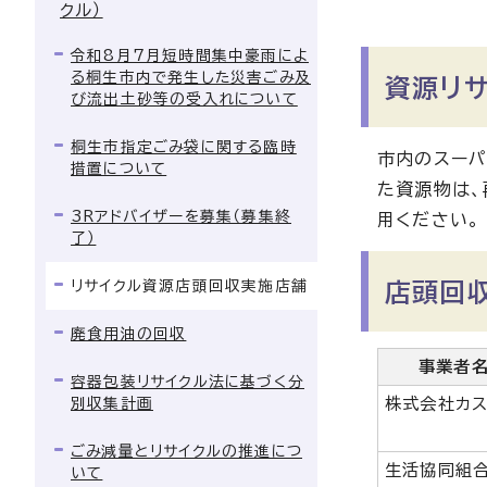
クル）
令和8月7月短時間集中豪雨によ
る桐生市内で発生した災害ごみ及
資源リ
び流出土砂等の受入れについて
桐生市指定ごみ袋に関する臨時
市内のスーパ
措置について
た資源物は、
3Rアドバイザーを募集（募集終
用ください
了）
リサイクル資源店頭回収実施店舗
店頭回
廃食用油の回収
事業者
容器包装リサイクル法に基づく分
別収集計画
株式会社カ
ごみ減量とリサイクルの推進につ
生活協同組
いて