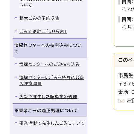
質問
ついて
わ
粗大ごみの予約収集
質問
見
ごみ分別辞典（50音別）
清掃センターへの持ち込みについ
て
このペ
清掃センターへのごみ持ち込み
市民生
清掃センターにごみを持ち込む際
の注意事項
〒37
電話：0
火災で発生した廃棄物の処理
お
事業系ごみの適正処理について
事業活動で発生したごみについて