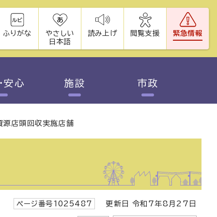
ふりがな
やさしい
読み上げ
閲覧支援
緊急情報
日本語
・安心
施設
市政
資源店頭回収実施店舗
ページ番号1025487
更新日 令和7年8月27日