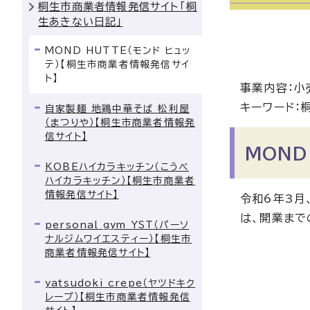
桐生市商業者情報発信サイト「桐
生あきない日記」
MOND HUTTE（モンド ヒュッ
テ）【桐生市商業者情報発信サイ
ト】
事業内容：小
キーワード：
自家製麺 地鶏中華そば 松利屋
（まつりや）【桐生市商業者情報発
信サイト】
MOND
KOBEハイカラキッチン（こうべ
ハイカラキッチン）【桐生市商業者
情報発信サイト】
令和6年3月
は、開業まで
personal gym YST（パーソ
ナルジムワイエスティー）【桐生市
商業者情報発信サイト】
yatsudoki crepe（ヤツドキク
レープ）【桐生市商業者情報発信