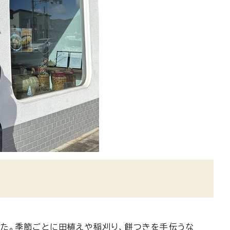
た。季節ごとに田植えや稲刈り、餅つきを手伝うな