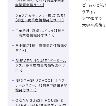
Kasane-かさね-【桐生市商業
者情報発信サイト】
ど、昔ながら
うです。
ショップ＆ギャラリー象（かたち）
大学進学で上
【桐生市商業者情報発信サイト】
大学卒業後は
中華料理 莱禮（ライライ）【桐生
市商業者情報発信サイト】
田中商店【桐生市商業者情報発信
サイト】
BURGER HOUSE（バーガーハ
ウス）【桐生市商業者情報発信サ
イト】
NEXTAGE SCHOOL（ネクス
テージスクール）【桐生市商業者情
報発信サイト】
OKIYA GUEST HOUSE &
TAPAS BAR（オキヤゲストハウ