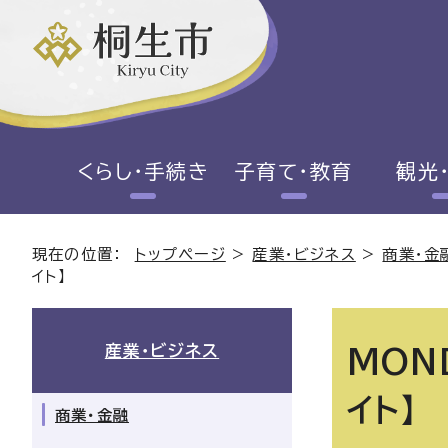
くらし・手続き
子育て・教育
観光
現在の位置：
トップページ
>
産業・ビジネス
>
商業・金
イト】
産業・ビジネス
MON
イト】
商業・金融