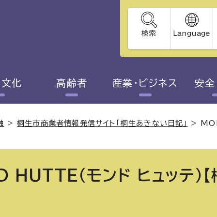
検索
Language
・文化
高齢者
産業・ビジネス
安全
融
>
桐生市商業者情報発信サイト「桐生あきない日記」
>
MO
D HUTTE（モンド ヒュッテ