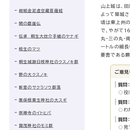
山上城は、田
紺紙金泥虚空蔵菩薩経
よって築城さ
頃は東上州の
関の磨崖仏
で、やがて1
伝承 桐生大炊介手植のヤナギ
丸・三の丸・
ートルの細長
相生のマツ
要害である蕨
桐生城跡日枝神社のクスノキ群
ご意見
野の大クスノキ
質問
新里のサクラソウ群落
役
黒保根栗生神社の大スギ
質問
わ
崇禅寺のイトヒバ
質問
賀茂神社のモミ群
見