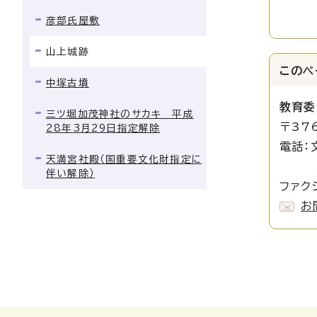
彦部氏屋敷
山上城跡
このペ
中塚古墳
教育委
三ツ堀加茂神社のサカキ 平成
〒37
28年3月29日指定解除
電話：
天満宮社殿（国重要文化財指定に
埋蔵文
伴い解除）
ファクシ
お