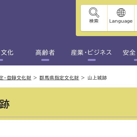
検索
Language
・文化
高齢者
産業・ビジネス
安全
定・登録文化財
>
群馬県指定文化財
>
山上城跡
跡