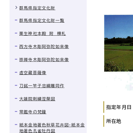
群馬県指定文化財
群馬県指定文化財一覧
栗生神社本殿 附 棟札
西方寺木彫阿弥陀如来像
崇禅寺木彫阿弥陀如来像
虚空蔵菩薩像
刀銘一竿子忠綱雕同作
大雄院刺繍涅槃図
指定年月日
常鑑寺の梵鐘
所在地
紙本金地著色秋草花卉図・紙本金
地著色孔雀牡丹図