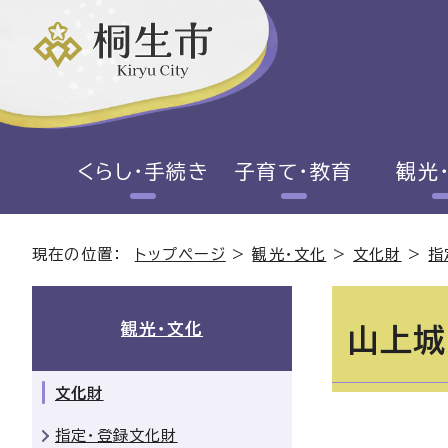
くらし・手続き
子育て・教育
観光
現在の位置：
トップページ
>
観光・文化
>
文化財
>
指
観光・文化
山上城
文化財
指定・登録文化財