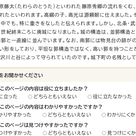
原藤太（たわらのとうた）といわれた藤原秀郷の流れをくむ
れたといわれます。高綱の子、高光は源頼朝に仕えました。
中でも、特に重きをなしたと伝えられます。しかし、北条・
6世紀終末ころに廃城になりました。城の構造は、並郭構造と
南郭と一直線に並んでいます。なお、南郭には物見台の跡がの
い形をしており、平坦な郭構造ではなく、高い郭を持つこと
沢川と谷によって守られていたのです。城下町の名残として
をお聞かせください
：このページの内容は役に立ちましたか？
に立った
どちらともいえない
役に立たなかった
：このページの内容はわかりやすかったですか？
かりやすかった
どちらともいえない
わかりにくか
：このページは見つけやすかったですか？
つけやすかった
どちらともいえない
見つけにく