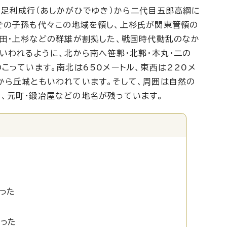
、足利成行（あしかがひでゆき）から二代目五郎高綱に
その子孫も代々この地域を領し、上杉氏が関東管領の
武田・上杉などの群雄が割拠した、戦国時代動乱のなか
いわれるように、北から南へ笹郭・北郭・本丸・二の
こっています。南北は650メートル、東西は220メ
から丘城ともいわれています。そして、周囲は自然の
、元町・鍛冶屋などの地名が残っています。
った
かった