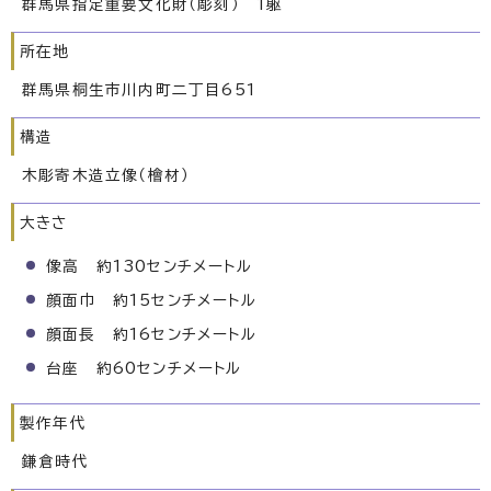
群馬県指定重要文化財（彫刻） 1躯
所在地
群馬県桐生市川内町二丁目651
構造
木彫寄木造立像（檜材）
大きさ
像高 約130センチメートル
顔面巾 約15センチメートル
顔面長 約16センチメートル
台座 約60センチメートル
製作年代
鎌倉時代