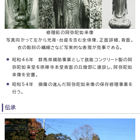
修理前の阿弥陀如来像
写真向かって左から光背・台座を含む全体像、正面詳細、背面。
衣の彫刻の繊細さなど写実的な表現が見事である。
昭和46年 群馬県補助事業として鉄筋コンクリート製の阿
弥陀如来堂を崇禅寺本堂背面の丘陵部に建設し、阿弥陀如
来像を安置。
昭和54年 損傷の進んだ阿弥陀如来像の保存修理事業を
行う。
伝承