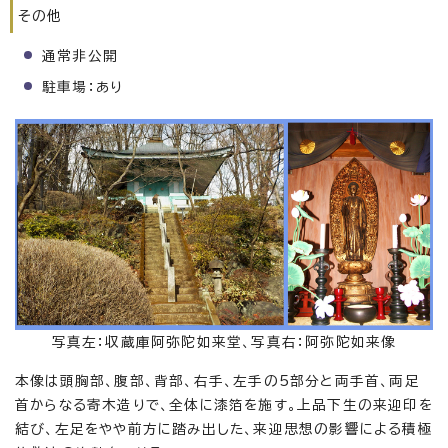
その他
通常非公開
駐車場：あり
写真左：収蔵庫阿弥陀如来堂、写真右：阿弥陀如来像
本像は頭胸部、腹部、背部、右手、左手の5部分と両手首、両足
首からなる寄木造りで、全体に漆箔を施す。上品下生の来迎印を
結び、左足をやや前方に踏み出した、来迎思想の影響による積極