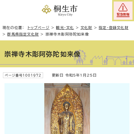
緊急情報
現在の位置：
トップページ
>
観光・文化
>
文化財
>
指定・登録文化財
>
群馬県指定文化財
>
崇禅寺木彫阿弥陀如来像
崇禅寺木彫阿弥陀如来像
更新日 令和5年1月25日
ページ番号1001972