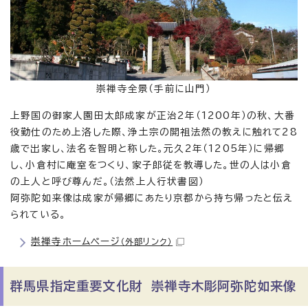
崇禅寺全景（手前に山門）
上野国の御家人園田太郎成家が正治2年（1200年）の秋、大番
役勤仕のため上洛した際、浄土宗の開祖法然の教えに触れて28
歳で出家し、法名を智明と称した。元久2年（1205年）に帰郷
し、小倉村に庵室をつくり、家子郎従を教導した。世の人は小倉
の上人と呼び尊んだ。（法然上人行状書図）
阿弥陀如来像は成家が帰郷にあたり京都から持ち帰ったと伝え
られている。
崇禅寺ホームページ
（外部リンク）
群馬県指定重要文化財 崇禅寺木彫阿弥陀如来像