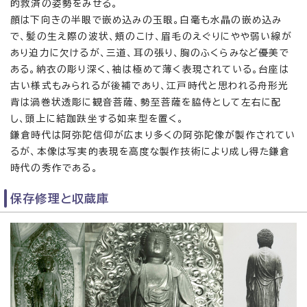
的救済の姿勢をみせる。
顔は下向きの半眼で嵌め込みの玉眼。白毫も水晶の嵌め込み
で、髪の生え際の波状、頬のこけ、眉毛のえぐりにやや弱い線が
あり迫力に欠けるが、三道、耳の張り、胸のふくらみなど優美で
ある。納衣の彫り深く、袖は極めて薄く表現されている。台座は
古い様式もみられるが後補であり、江戸時代と思われる舟形光
背は渦巻状透彫に観音菩薩、勢至菩薩を脇侍として左右に配
し、頭上に結跏趺坐する如来型を置く。
鎌倉時代は阿弥陀信仰が広まり多くの阿弥陀像が製作されてい
るが、本像は写実的表現を高度な製作技術により成し得た鎌倉
時代の秀作である。
保存修理と収蔵庫