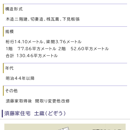
構造形式
木造二階建、切妻造、桟瓦葺、下見板張
規模
桁行14.10メートル、梁間3.76メートル
1階 77.86平方メートル 2階 52.60平方メートル
合計 130.46平方メートル
年代
明治44年以降
その他
須藤家取得後 間取り変更他改修
須藤家住宅 土蔵（どぞう）