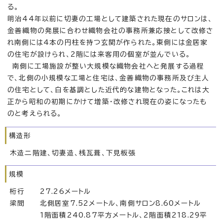
る。
明治44年以前に切妻の工場として建築された現在のサロンは、
金善織物の発展に合わせ織物会社の事務所兼応接として改修さ
れ南側には4本の円柱を持つ玄関が作られた。東側には金居家
の住宅が設けられ、2階には来客用の個室が並んでいる。
南側に工場施設が整い大規模な織物会社へと発展する過程
で、北側の小規模な工場と住宅は、金善織物の事務所及び主人
の住宅として、白を基調とした近代的な建物となった。これは大
正から昭和の初期にかけて増築・改修され現在の姿になったも
のと考えられる。
構造形
木造二階建、切妻造、桟瓦葺、下見板張
規模
桁行 27.26メートル
梁間 北側居室7.52メートル、南側サロン8.60メートル
1階面積240.87平方メートル、2階面積218.29平