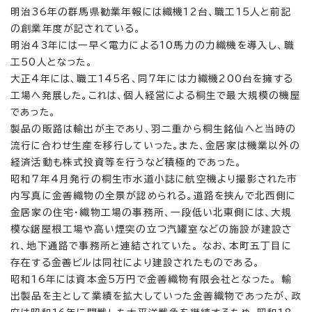
明治36年の群馬県勧業年報には織機12台、職工15人と前記
の創業年度が記されている。
明治43年には一早く電力による10馬力の力織機を導入し、職
工50人となった。
大正4年には、職工145名、同7年には力織機200台を擁する
工場へ発展した。これは、個人経営による桐生で最大規模の機屋
であった。
製品の販路は輸出が主であり、羽二重から桐生銘仙へと当時の
流行に合わせ生産を移行していった。また、金居家は機業以外の
経済活動も株式投資等を行うなど積極的であった。
昭和7年4月発行の桐生市水道小誌に航空機より撮影された市
内写真に金善織物の全景が認められる。道路を挟んで北西側に
金居家の住宅・織物工場の事務所、一段低い北東側には、大規
模な鋸屋根工場や高い煙突の立つ汽罐室などの施設が建設さ
れ、地下通路で事務所と連結されていた。 なお、本町五丁目に
存在する金善ビルは同社により建設されたものである。
昭和16年には資本金5万円で金善織物有限会社となった。 輸
出製品を主として業績を拡大していった金善織物であったが、政