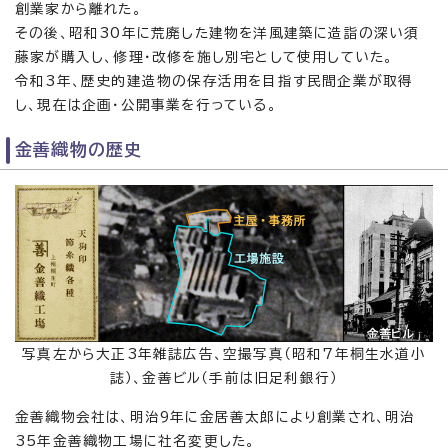
創業家から離れた。
その後、昭和30年に荒廃した建物を洋風建築に造詣の深い須
藤家が購入し、修理・改修を施し別宅として使用していた。
令和3年、歴史的建造物の保存活用を目指す民間企業が取得
し、現在は企画・公開事業を行っている。
金善織物の歴史
写真左から大正3年雑誌広告、空撮写真（昭和7年桐生水道小
誌）、金善ビル（手前は旧足利銀行）
金善織物会社は、明治9年に金居善太郎により創業され、明治
35年金善織物工場に社名変更した。