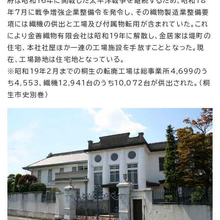
府は昭和16年に開戦した太平洋戦争を継続するため、昭和18
年7月に戦争増強企業整備令を発令し、その織物製造業整備要
項には織機の供出と工場及び付属物転用が含まれていた。これ
により金善織物有限会社は昭和19年に解散し、金居家は堤町の
住宅、本社社屋ほか一連の工場施設を手放すこととなった。現
在、工場跡地は住宅地となっている。
※昭和19年2月までの桐生の転廃工場は総事業所4,699のう
ち4,553、織機12,941台のうち10,072台が供出された。（桐
生市史別巻）