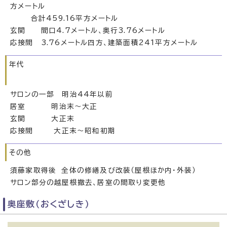
方メートル
合計459.16平方メートル
玄関 間口4.7メートル、奥行3.76メートル
応接間 3.76メートル四方、建築面積241平方メートル
年代
サロンの一部 明治44年以前
居室 明治末～大正
玄関 大正末
応接間 大正末～昭和初期
その他
須藤家取得後 全体の修繕及び改装（屋根ほか内・外装）
サロン部分の越屋根撤去、居室の間取り変更他
奥座敷（おくざしき）