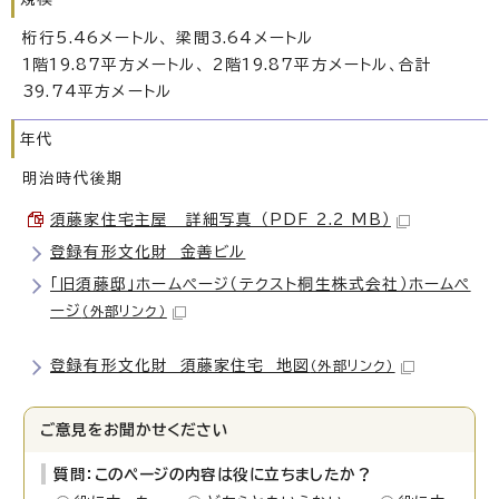
桁行5.46メートル、 梁間3.64メートル
1階19.87平方メートル、 2階19.87平方メートル、合計
39.74平方メートル
年代
明治時代後期
須藤家住宅主屋 詳細写真 （PDF 2.2 MB）
登録有形文化財 金善ビル
「旧須藤邸」ホームページ（テクスト桐生株式会社）ホームペ
ージ
（外部リンク）
登録有形文化財 須藤家住宅 地図
（外部リンク）
ご意見をお聞かせください
質問：このページの内容は役に立ちましたか？