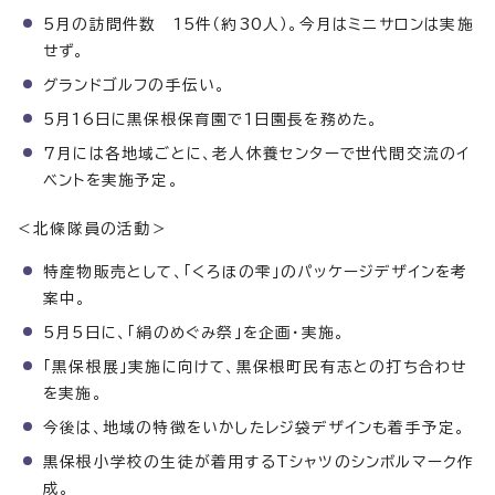
5月の訪問件数 15件（約30人）。今月はミニサロンは実施
せず。
グランドゴルフの手伝い。
5月16日に黒保根保育園で1日園長を務めた。
7月には各地域ごとに、老人休養センターで世代間交流のイ
ベントを実施予定。
＜北條隊員の活動＞
特産物販売として、「くろほの雫」のパッケージデザインを考
案中。
5月5日に、「絹のめぐみ祭」を企画・実施。
「黒保根展」実施に向けて、黒保根町民有志との打ち合わせ
を実施。
今後は、地域の特徴をいかしたレジ袋デザインも着手予定。
黒保根小学校の生徒が着用するTシャツのシンボルマーク作
成。