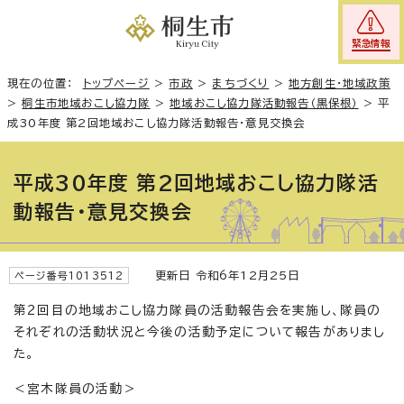
緊急情報
現在の位置：
トップページ
>
市政
>
まちづくり
>
地方創生・地域政策
>
桐生市地域おこし協力隊
>
地域おこし協力隊活動報告（黒保根）
>
平
成30年度 第2回地域おこし協力隊活動報告・意見交換会
平成30年度 第2回地域おこし協力隊活
動報告・意見交換会
更新日 令和6年12月25日
ページ番号1013512
第2回目の地域おこし協力隊員の活動報告会を実施し、隊員の
それぞれの活動状況と今後の活動予定について報告がありまし
た。
＜宮木隊員の活動＞