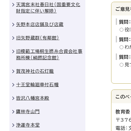
天満宮末社春日社（国重要文化
ご意見
財指定に伴い解除）
質問
矢野本店店舗及び店蔵
役
旧矢野蔵群（有鄰館）
質問
わ
旧模範工場桐生撚糸合資会社事
質問
務所棟（絹撚記念館）
見
賀茂神社の石灯籠
十王堂輪廻車付石幢
このペ
皆沢八幡宮本殿
鷹林寺山門
教育委
〒37
浄運寺本堂
電話：