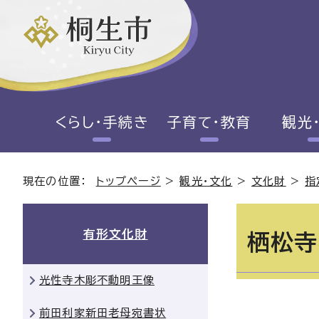
くらし・手続き
子育て・教育
観光
現在の位置：
トップページ
>
観光・文化
>
文化財
>
指
有形文化財
栖松寺
光性寺木彫不動明王像
前田利家新田老母宛書状