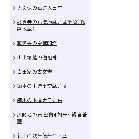
大久保の石造大日堂
龍真寺の石造地蔵菩薩坐像（鶏
亀地蔵）
瀧興寺の宝筐印塔
山上塚越の道祖神
吉田家の古文書
鏑木の木造虚空蔵菩薩
鏑木の木造大日如来
広間地の石造薬師如来と観音菩
薩
新川の歌舞伎舞台下座