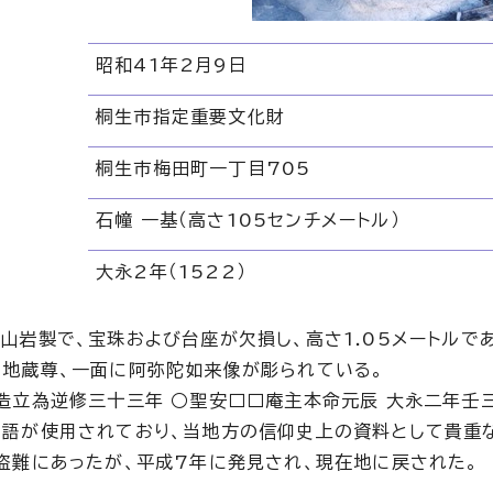
昭和41年2月9日
桐生市指定重要文化財
桐生市梅田町一丁目705
石幢 一基（高さ105センチメートル）
大永2年（1522）
山岩製で、宝珠および台座が欠損し、高さ1.05メートルで
地蔵尊、一面に阿弥陀如来像が彫られている。
造立為逆修三十三年 ○聖安□□庵主本命元辰 大永二年壬三
語が使用されており、当地方の信仰史上の資料として貴重
盗難にあったが、平成7年に発見され、現在地に戻された。