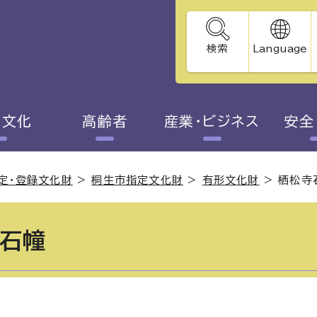
検索
Language
・文化
高齢者
産業・ビジネス
安全
定・登録文化財
>
桐生市指定文化財
>
有形文化財
>
栖松寺
石幢