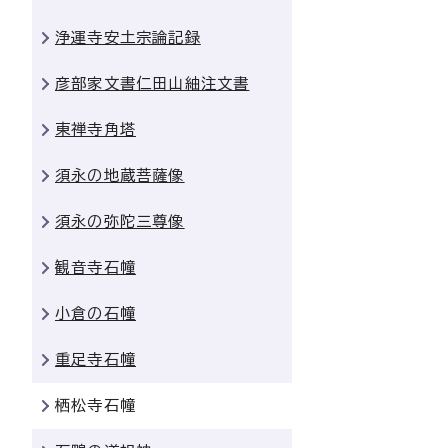
浄運寺安土宗論記録
彦部家文書仁田山紬注文書
東禅寺角塔
須永の地蔵菩薩像
須永の弥陀三尊像
観音寺石幢
小倉の石幢
重足寺石幢
栖松寺石幢