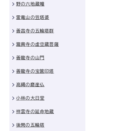
野の六地蔵幢
雷電山の笠塔婆
善昌寺の五輪塔群
瀧興寺の虚空蔵菩薩
善龍寺の山門
善龍寺の宝篋印塔
高縄の磨崖仏
小林の大日堂
祥雲寺の延命地蔵
後閑の五輪塔