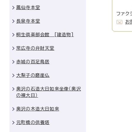
埋蔵文
鳳仙寺本堂
ファクシ
長泉寺本堂
お
桐生倶楽部会館 [建造物]
常広寺の弁財天堂
赤城の百足鳥居
大梨子の磨崖仏
奥沢の石造大日如来坐像（奥沢
の裸大日）
奥沢の木造大日如来
元町橋の供養塔