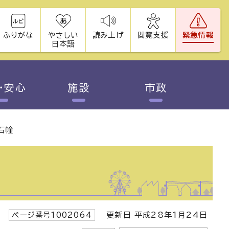
ふりがな
やさしい
読み上げ
閲覧支援
緊急情報
日本語
・安心
施設
市政
石幢
ページ番号1002064
更新日 平成28年1月24日