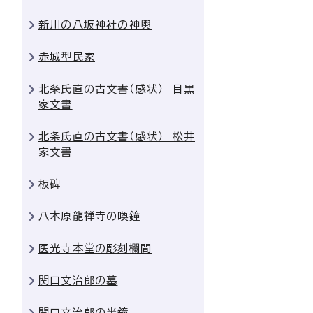
新川の八坂神社の神輿
赤城型民家
北条氏直の古文書（感状） 目黒
家文書
北条氏直の古文書（感状） 松井
家文書
板碑
八木原龍禅寺の喚鐘
医光寺本堂の彫刻欄間
関口文治郎の墓
関口文治郎の半鐘