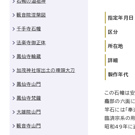
石鴨の道祖神
観音院涅槃図
指定年月日
千手寺石幢
区分
法楽寺御正体
所在地
鳳仙寺輪蔵
詳細
加茂神社塚出土の環頭大刀
製作年代
鳳仙寺山門
この石幢は安
鳳仙寺梵鐘
龕部の六面に
竿石には「奉
大雄院山門
臨済宗系の用
観音寺山門
昭和49年に